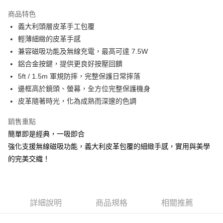
3 期 0 利率 每期
NT$526
21家銀行
商品特色
6 期 0 利率 每期
NT$263
21家銀行
合作金庫商業銀行
第一商業銀行
義大利頭層皮革手工包覆
華南商業銀行
彰化商業銀行
12 期 0 利率 每期
NT$131
21家銀行
合作金庫商業銀行
第一商業銀行
輕薄細緻的皮革手感
上海商業儲蓄銀行
台北富邦商業銀行
華南商業銀行
彰化商業銀行
合作金庫商業銀行
第一商業銀行
超商取貨付款
國泰世華商業銀行
兆豐國際商業銀行
兼容磁吸功能及無線充電，最高可達 7.5W
上海商業儲蓄銀行
台北富邦商業銀行
華南商業銀行
彰化商業銀行
臺灣中小企業銀行
台中商業銀行
鋁合金按鍵，提供更良好按壓回饋
國泰世華商業銀行
兆豐國際商業銀行
LINE Pay
上海商業儲蓄銀行
台北富邦商業銀行
匯豐（台灣）商業銀行
華泰商業銀行
臺灣中小企業銀行
台中商業銀行
5ft / 1.5m 軍規防摔，完整保護日常摔落
國泰世華商業銀行
兆豐國際商業銀行
聯邦商業銀行
遠東國際商業銀行
匯豐（台灣）商業銀行
華泰商業銀行
Apple Pay
邊框高於鏡頭、螢幕，全方位完整保護機身
臺灣中小企業銀行
台中商業銀行
元大商業銀行
永豐商業銀行
聯邦商業銀行
遠東國際商業銀行
匯豐（台灣）商業銀行
華泰商業銀行
皮革隨著時光，化為成熟而深邃的色調
玉山商業銀行
星展（台灣）商業銀行
街口支付
元大商業銀行
永豐商業銀行
聯邦商業銀行
遠東國際商業銀行
台新國際商業銀行
中國信託商業銀行
玉山商業銀行
星展（台灣）商業銀行
銷售重點
元大商業銀行
永豐商業銀行
台灣樂天信用卡公司
悠遊付
台新國際商業銀行
中國信託商業銀行
玉山商業銀行
星展（台灣）商業銀行
簡單即是經典，一吸即合
台灣樂天信用卡公司
台新國際商業銀行
中國信託商業銀行
Google Pay
強化支援無線磁吸功能，義大利皮革包覆的細緻手感，實用與美學
台灣樂天信用卡公司
的完美交織！
ATM付款
運送方式
全家付款取貨
詳細說明
商品規格
相關推薦
每筆NT$60，滿NT$499(含以上)免運費