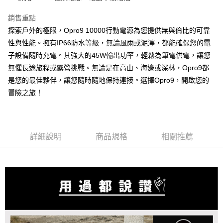
每筆NT$60，滿NT$499(含以上)免運費
銷售重點
探索戶外的極限，Opro9 10000行動電源為您提供無與倫比的可靠
7-11付款取貨
性與性能。擁有IP66防水等級，無論風雨或泥濘，都能確保您的電
每筆NT$60，滿NT$499(含以上)免運費
子設備隨時充電。其強大的45W輸出功率，輕鬆為筆電供電，讓您
宅配
無懼長途旅程或露營挑戰。無論是在高山、海邊或深林，Opro9都
每筆NT$60，滿NT$499(含以上)免運費
是您的最佳夥伴，讓您隨時隨地保持連接。選擇Opro9，開啟您的
冒險之旅！
詳細說明
商品規格
相關推薦