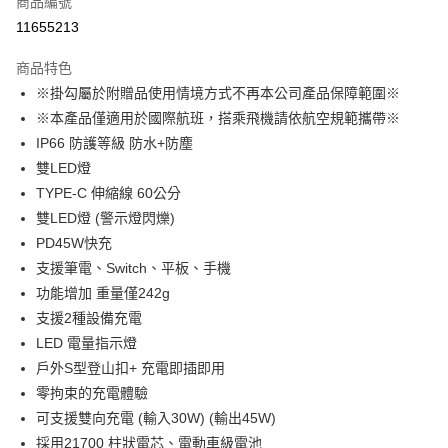
商品編號
信用卡分期付款
11655213
3 期 0 利率 每期
NT$560
21家銀行
商品特色
6 期 0 利率 每期
NT$280
21家銀行
合作金庫商業銀行
第一商業銀行
※掛勾屬於附贈品使用情境方式不再本公司產品保障範圍※
華南商業銀行
彰化商業銀行
12 期 0 利率 每期
NT$140
21家銀行
合作金庫商業銀行
第一商業銀行
※本產品僅適用於國際航班，搭乘飛機請依航空規範攜帶※
上海商業儲蓄銀行
台北富邦商業銀行
華南商業銀行
彰化商業銀行
合作金庫商業銀行
第一商業銀行
超商取貨付款
國泰世華商業銀行
兆豐國際商業銀行
IP66 防護等級 防水+防塵
上海商業儲蓄銀行
台北富邦商業銀行
華南商業銀行
彰化商業銀行
臺灣中小企業銀行
台中商業銀行
雙LED燈
國泰世華商業銀行
兆豐國際商業銀行
LINE Pay
上海商業儲蓄銀行
台北富邦商業銀行
匯豐（台灣）商業銀行
華泰商業銀行
臺灣中小企業銀行
台中商業銀行
TYPE-C 伸縮線 60公分
國泰世華商業銀行
兆豐國際商業銀行
聯邦商業銀行
遠東國際商業銀行
匯豐（台灣）商業銀行
華泰商業銀行
Apple Pay
雙LED燈 (警示燈閃爍)
臺灣中小企業銀行
台中商業銀行
元大商業銀行
永豐商業銀行
聯邦商業銀行
遠東國際商業銀行
匯豐（台灣）商業銀行
華泰商業銀行
PD45W快充
玉山商業銀行
星展（台灣）商業銀行
街口支付
元大商業銀行
永豐商業銀行
聯邦商業銀行
遠東國際商業銀行
支援筆電、Switch、平板、手機
台新國際商業銀行
中國信託商業銀行
玉山商業銀行
星展（台灣）商業銀行
元大商業銀行
永豐商業銀行
台灣樂天信用卡公司
悠遊付
功能增加 重量僅242g
台新國際商業銀行
中國信託商業銀行
玉山商業銀行
星展（台灣）商業銀行
支援2種設備充電
台灣樂天信用卡公司
台新國際商業銀行
中國信託商業銀行
Google Pay
LED 電量指示燈
台灣樂天信用卡公司
ATM付款
戶外S型登山扣+ 充電即插即用
零拘束的充電體驗
運送方式
可支援雙向充電 (輸入30W) (輸出45W)
採用21700 柱狀電芯、電動車級電池
全家付款取貨