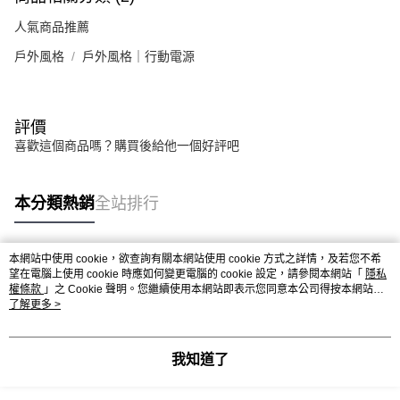
人氣商品推薦
戶外風格
戶外風格｜行動電源
評價
喜歡這個商品嗎？購買後給他一個好評吧
本分類熱銷
全站排行
本網站中使用 cookie，欲查詢有關本網站使用 cookie 方式之詳情，及若您不希
熱門標籤
望在電腦上使用 cookie 時應如何變更電腦的 cookie 設定，請參閱本網站「
隱私
權條款
」之 Cookie 聲明。您繼續使用本網站即表示您同意本公司得按本網站使
用條款之 Cookie 聲明使用 cookie。
了解更多 >
我知道了