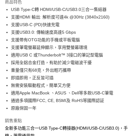
商品特色
6 期 0 利率 每期
NT$98
21家銀行
合作金庫商業銀行
第一商業銀行
USB Type-C轉 HDMI/USB-C/USB3.0三合一集結器
華南商業銀行
彰化商業銀行
12 期 0 利率 每期
NT$49
21家銀行
合作金庫商業銀行
第一商業銀行
支援HDMI 輸出: 解析度可達4k @30Hz (3840x2160)
上海商業儲蓄銀行
台北富邦商業銀行
華南商業銀行
彰化商業銀行
合作金庫商業銀行
第一商業銀行
超商取貨付款
國泰世華商業銀行
兆豐國際商業銀行
支援USB-C (PD)快速充電
上海商業儲蓄銀行
台北富邦商業銀行
華南商業銀行
彰化商業銀行
臺灣中小企業銀行
台中商業銀行
支援USB3.0: 傳輸速度高達5 Gbps
國泰世華商業銀行
兆豐國際商業銀行
LINE Pay
上海商業儲蓄銀行
台北富邦商業銀行
匯豐（台灣）商業銀行
華泰商業銀行
臺灣中小企業銀行
台中商業銀行
支援帶有OTG功能的手機或平板電腦
國泰世華商業銀行
兆豐國際商業銀行
聯邦商業銀行
遠東國際商業銀行
匯豐（台灣）商業銀行
華泰商業銀行
Apple Pay
支援筆電螢幕延伸顯示，享用雙螢幕環境
臺灣中小企業銀行
台中商業銀行
元大商業銀行
永豐商業銀行
聯邦商業銀行
遠東國際商業銀行
匯豐（台灣）商業銀行
華泰商業銀行
適用USB C 或Thunderbolt™ 3接口的筆記型電腦
玉山商業銀行
星展（台灣）商業銀行
街口支付
元大商業銀行
永豐商業銀行
聯邦商業銀行
遠東國際商業銀行
採用全鋁合金打造，有助於減少電磁波干擾
台新國際商業銀行
中國信託商業銀行
玉山商業銀行
星展（台灣）商業銀行
元大商業銀行
永豐商業銀行
台灣樂天信用卡公司
悠遊付
重量僅只有68克，外出輕巧攜帶
台新國際商業銀行
中國信託商業銀行
玉山商業銀行
星展（台灣）商業銀行
即插即用，正反皆可插
台灣樂天信用卡公司
台新國際商業銀行
中國信託商業銀行
ATM付款
無需安裝驅動程式，簡單又方便
台灣樂天信用卡公司
適用Apple MacBook 、ASUS 、Dell等多款USB-C筆電
運送方式
通過多項國際FCC, CE, BSMI及 RoHS等國際認証
全家付款取貨
原廠保固一年
每筆NT$60，滿NT$499(含以上)免運費
銷售重點
7-11付款取貨
全新多功能三合一USB Type-C轉接器(HDMI/USB-C/USB3.0)，手
每筆NT$60，滿NT$499(含以上)免運費
機、筆電通用款