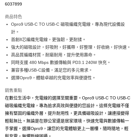
信用卡分期付款
6037899
3 期 0 利率 每期
NT$196
21家銀行
商品特色
6 期 0 利率 每期
NT$98
21家銀行
合作金庫商業銀行
第一商業銀行
Opro9 USB-C TO USB-C 磁吸編織充電線，專為現代設備設
華南商業銀行
彰化商業銀行
12 期 0 利率 每期
NT$49
21家銀行
合作金庫商業銀行
第一商業銀行
計。
上海商業儲蓄銀行
台北富邦商業銀行
華南商業銀行
彰化商業銀行
合作金庫商業銀行
第一商業銀行
超商取貨付款
國泰世華商業銀行
兆豐國際商業銀行
首創8芯編織充電線，更強韌，更耐揉。
上海商業儲蓄銀行
台北富邦商業銀行
華南商業銀行
彰化商業銀行
臺灣中小企業銀行
台中商業銀行
強大的磁吸設計，好吸附，好攜帶，好整理，好收納，好快速。
國泰世華商業銀行
兆豐國際商業銀行
LINE Pay
上海商業儲蓄銀行
台北富邦商業銀行
匯豐（台灣）商業銀行
華泰商業銀行
臺灣中小企業銀行
台中商業銀行
高品質編織材質，耐磨耐用，提升使用壽命。
國泰世華商業銀行
兆豐國際商業銀行
聯邦商業銀行
遠東國際商業銀行
匯豐（台灣）商業銀行
華泰商業銀行
Apple Pay
同時支援 480 Mbps 數據傳輸與 PD3.1 240W 快充。
臺灣中小企業銀行
台中商業銀行
元大商業銀行
永豐商業銀行
聯邦商業銀行
遠東國際商業銀行
匯豐（台灣）商業銀行
華泰商業銀行
兼容多種USB-C設備，滿足您的多元需求。
玉山商業銀行
星展（台灣）商業銀行
街口支付
元大商業銀行
永豐商業銀行
聯邦商業銀行
遠東國際商業銀行
選擇Opro9，體驗卓越的充電效率與便捷性。
台新國際商業銀行
中國信託商業銀行
玉山商業銀行
星展（台灣）商業銀行
元大商業銀行
永豐商業銀行
台灣樂天信用卡公司
悠遊付
台新國際商業銀行
中國信託商業銀行
玉山商業銀行
星展（台灣）商業銀行
銷售重點
台灣樂天信用卡公司
台新國際商業銀行
中國信託商業銀行
ATM付款
在數位生活中，充電線的選擇至關重要。Opro9 USB-C TO USB-C
台灣樂天信用卡公司
磁吸編織充電線，專為追求高效與便捷的您設計。這條充電線不僅
運送方式
擁有堅固的編織外層，提升耐用性，更具備磁吸設計，讓連接變得
全家付款取貨
輕鬆無比。無論是在辦公室還是居家環境，快速充電與數據傳輸一
手掌握。選擇Opro9，讓您的充電體驗更上一層樓，隨時隨地，輕
每筆NT$60，滿NT$499(含以上)免運費
鬆充電，無懼斷線困擾。