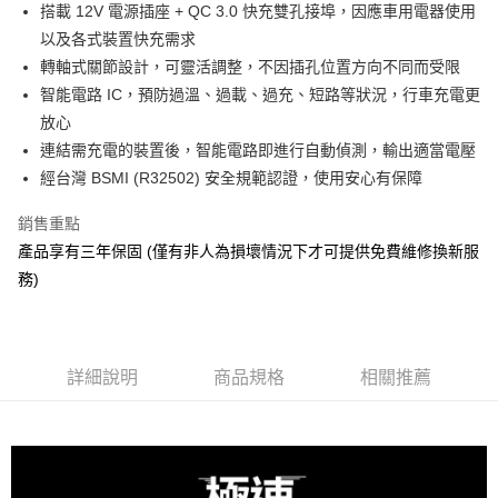
搭載 12V 電源插座 + QC 3.0 快充雙孔接埠，因應車用電器使用
華南商業銀行
彰化商業銀行
12 期 0 利率 每期
NT$41
21家銀行
合作金庫商業銀行
第一商業銀行
以及各式裝置快充需求
上海商業儲蓄銀行
台北富邦商業銀行
華南商業銀行
彰化商業銀行
合作金庫商業銀行
第一商業銀行
超商取貨付款
國泰世華商業銀行
兆豐國際商業銀行
轉軸式關節設計，可靈活調整，不因插孔位置方向不同而受限
上海商業儲蓄銀行
台北富邦商業銀行
華南商業銀行
彰化商業銀行
臺灣中小企業銀行
台中商業銀行
智能電路 IC，預防過溫、過載、過充、短路等狀況，行車充電更
國泰世華商業銀行
兆豐國際商業銀行
LINE Pay
上海商業儲蓄銀行
台北富邦商業銀行
匯豐（台灣）商業銀行
華泰商業銀行
臺灣中小企業銀行
台中商業銀行
放心
國泰世華商業銀行
兆豐國際商業銀行
聯邦商業銀行
遠東國際商業銀行
匯豐（台灣）商業銀行
華泰商業銀行
Apple Pay
連結需充電的裝置後，智能電路即進行自動偵測，輸出適當電壓
臺灣中小企業銀行
台中商業銀行
元大商業銀行
永豐商業銀行
聯邦商業銀行
遠東國際商業銀行
匯豐（台灣）商業銀行
華泰商業銀行
經台灣 BSMI (R32502) 安全規範認證，使用安心有保障
玉山商業銀行
星展（台灣）商業銀行
街口支付
元大商業銀行
永豐商業銀行
聯邦商業銀行
遠東國際商業銀行
台新國際商業銀行
中國信託商業銀行
玉山商業銀行
星展（台灣）商業銀行
銷售重點
元大商業銀行
永豐商業銀行
台灣樂天信用卡公司
悠遊付
台新國際商業銀行
中國信託商業銀行
玉山商業銀行
星展（台灣）商業銀行
產品享有三年保固 (僅有非人為損壞情況下才可提供免費維修換新服
台灣樂天信用卡公司
台新國際商業銀行
中國信託商業銀行
ATM付款
務)
台灣樂天信用卡公司
運送方式
全家付款取貨
詳細說明
商品規格
相關推薦
每筆NT$60，滿NT$499(含以上)免運費
7-11付款取貨
每筆NT$60，滿NT$499(含以上)免運費