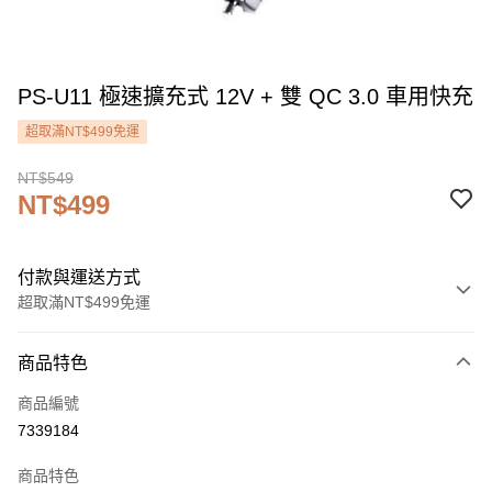
PS-U11 極速擴充式 12V + 雙 QC 3.0 車用快充
超取滿NT$499免運
NT$549
NT$499
付款與運送方式
超取滿NT$499免運
付款方式
商品特色
信用卡一次付款
商品編號
信用卡分期付款
7339184
3 期 0 利率 每期
NT$166
21家銀行
商品特色
6 期 0 利率 每期
NT$83
21家銀行
合作金庫商業銀行
第一商業銀行