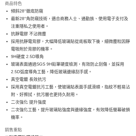
商品特色
6 期 0 利率 每期
NT$48
21家銀行
合作金庫商業銀行
第一商業銀行
傾斜28°徹底防窺
華南商業銀行
彰化商業銀行
12 期 0 利率 每期
NT$24
21家銀行
合作金庫商業銀行
第一商業銀行
最新28°角防窺技術，適合商務人士、通勤族、使用電子支付及
上海商業儲蓄銀行
台北富邦商業銀行
華南商業銀行
彰化商業銀行
合作金庫商業銀行
第一商業銀行
超商取貨付款
國泰世華商業銀行
兆豐國際商業銀行
注重隱私之使用者。
上海商業儲蓄銀行
台北富邦商業銀行
華南商業銀行
彰化商業銀行
臺灣中小企業銀行
台中商業銀行
抗靜電膠 不沾微塵
國泰世華商業銀行
兆豐國際商業銀行
LINE Pay
上海商業儲蓄銀行
台北富邦商業銀行
匯豐（台灣）商業銀行
華泰商業銀行
臺灣中小企業銀行
台中商業銀行
採用抗靜電背膠，大幅降低玻璃貼從底板取下後，細微塵粒因靜
國泰世華商業銀行
兆豐國際商業銀行
聯邦商業銀行
遠東國際商業銀行
匯豐（台灣）商業銀行
華泰商業銀行
Apple Pay
電吸附於背膠的機率。
臺灣中小企業銀行
台中商業銀行
元大商業銀行
永豐商業銀行
聯邦商業銀行
遠東國際商業銀行
匯豐（台灣）商業銀行
華泰商業銀行
9H硬度 2.5D導角
玉山商業銀行
星展（台灣）商業銀行
街口支付
元大商業銀行
永豐商業銀行
聯邦商業銀行
遠東國際商業銀行
玻璃表面通過SGS 9H鉛筆硬度檢測，有效防止刮傷，並採用
台新國際商業銀行
中國信託商業銀行
玉山商業銀行
星展（台灣）商業銀行
元大商業銀行
永豐商業銀行
台灣樂天信用卡公司
悠遊付
2.5D弧度導角工藝，降低玻璃邊緣刮手感。
台新國際商業銀行
中國信託商業銀行
玉山商業銀行
星展（台灣）商業銀行
真空電鍍 長效抗污
台灣樂天信用卡公司
台新國際商業銀行
中國信託商業銀行
ATM付款
採用真空電鍍抗污工藝，使玻璃貼表面手感滑順，指紋不輕易沾
台灣樂天信用卡公司
附、好擦拭，抗污層也更持久耐用。
運送方式
二次強化 提升強度
全家付款取貨
二次強化工藝，提升玻璃貼強度與邊緣強度，有效降低螢幕破損
每筆NT$60，滿NT$499(含以上)免運費
機率。
7-11付款取貨
銷售重點
每筆NT$60，滿NT$499(含以上)免運費