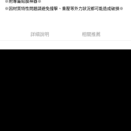
※附專屬貼膜神器※
※因材質特性問題請避免撞擊、重壓等外力狀況都可能造成破損※
宅配
每筆NT$60，滿NT$499(含以上)免運費
詳細說明
相關推薦