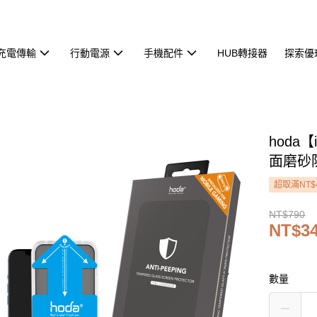
充電傳輸
行動電源
手機配件
HUB轉接器
探索優
hoda【
面磨砂
超取滿NT$
NT$790
NT$3
數量