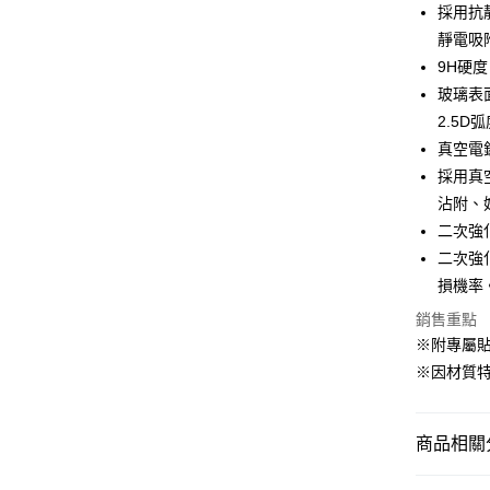
玉山商
街口支付
元大商
採用抗
聯邦商
台新國
玉山商
靜電吸
元大商
台灣樂
悠遊付
台新國
玉山商
9H硬度
台灣樂
台新國
ATM付款
玻璃表
台灣樂
2.5
真空電
運送方式
採用真
全家付款
沾附、
每筆NT$6
二次強
二次強
7-11付款
損機率
每筆NT$6
銷售重點
宅配
※附專屬
每筆NT$6
※因材質
商品相關分
精選品牌