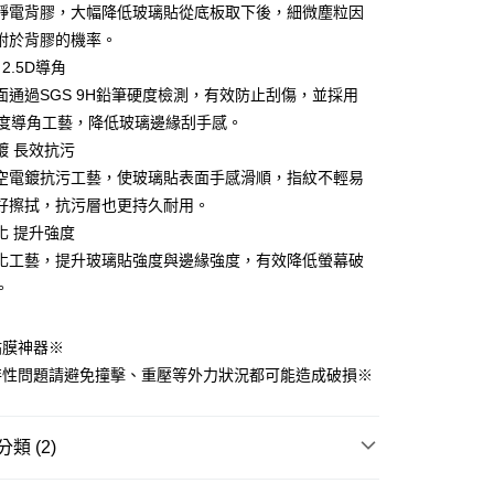
業銀行
星展（台灣）商業銀行
業銀行
永豐商業銀行
靜電背膠，大幅降低玻璃貼從底板取下後，細微塵粒因
業銀行
遠東國際商業銀行
際商業銀行
中國信託商業銀行
業銀行
星展（台灣）商業銀行
附於背膠的機率。
業銀行
永豐商業銀行
天信用卡公司
際商業銀行
中國信託商業銀行
業銀行
星展（台灣）商業銀行
 2.5D導角
天信用卡公司
際商業銀行
中國信託商業銀行
面通過SGS 9H鉛筆硬度檢測，有效防止刮傷，並採用
天信用卡公司
D弧度導角工藝，降低玻璃邊緣刮手感。
鍍 長效抗污
空電鍍抗污工藝，使玻璃貼表面手感滑順，指紋不輕易
取貨
好擦拭，抗污層也更持久耐用。
0，滿NT$499(含以上)免運費
化 提升強度
化工藝，提升玻璃貼強度與邊緣強度，有效降低螢幕破
取貨
。
0，滿NT$499(含以上)免運費
貼膜神器※
0，滿NT$499(含以上)免運費
特性問題請避免撞擊、重壓等外力狀況都可能造成破損※
類 (2)
HODA