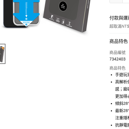
付款與運
超取滿NT$
付款方式
商品特色
信用卡一
商品編號
7342403
信用卡分
商品特色
3 期 
手遊玩
6 期 
合作金
高解析
華南商
12 期
感；磨
合作金
上海商
華南商
更加得
合作金
超商取貨
國泰世
上海商
傾斜28
華南商
臺灣中
國泰世
LINE Pay
上海商
最新2
匯豐（
臺灣中
國泰世
聯邦商
注重隱
匯豐（
Apple Pay
臺灣中
元大商
抗靜電
聯邦商
匯豐（