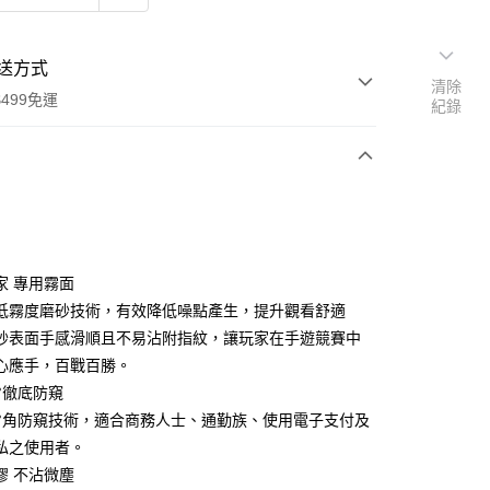
送方式
清除
499免運
紀錄
次付款
期付款
0 利率 每期
NT$116
21家銀行
家 專用霧面
0 利率 每期
NT$58
21家銀行
庫商業銀行
第一商業銀行
低霧度磨砂技術，有效降低噪點產生，提升觀看舒適
業銀行
彰化商業銀行
 0 利率 每期
NT$29
21家銀行
砂表面手感滑順且不易沾附指紋，讓玩家在手遊競賽中
庫商業銀行
第一商業銀行
業儲蓄銀行
台北富邦商業銀行
業銀行
彰化商業銀行
心應手，百戰百勝。
庫商業銀行
第一商業銀行
付款
華商業銀行
兆豐國際商業銀行
業儲蓄銀行
台北富邦商業銀行
°徹底防窺
業銀行
彰化商業銀行
小企業銀行
台中商業銀行
華商業銀行
兆豐國際商業銀行
業儲蓄銀行
台北富邦商業銀行
8°角防窺技術，適合商務人士、通勤族、使用電子支付及
台灣）商業銀行
華泰商業銀行
小企業銀行
台中商業銀行
華商業銀行
兆豐國際商業銀行
業銀行
遠東國際商業銀行
私之使用者。
台灣）商業銀行
華泰商業銀行
小企業銀行
台中商業銀行
業銀行
永豐商業銀行
膠 不沾微塵
業銀行
遠東國際商業銀行
台灣）商業銀行
華泰商業銀行