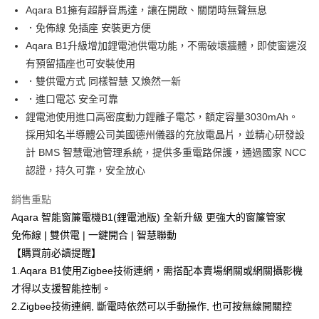
Aqara B1擁有超靜音馬達，讓在開啟、關閉時無聲無息
．免佈線 免插座 安裝更方便
Aqara B1升級增加鋰電池供電功能，不需破壞牆體，即使窗邊沒
有預留插座也可安裝使用
．雙供電方式 同樣智慧 又煥然一新
．進口電芯 安全可靠
鋰電池使用進口高密度動力鋰離子電芯，額定容量3030mAh。
採用知名半導體公司美國德州儀器的充放電晶片，並精心研發設
計 BMS 智慧電池管理系統，提供多重電路保護，通過國家 NCC
認證，持久可靠，安全放心
銷售重點
Aqara 智能窗簾電機B1(鋰電池版) 全新升級 更強大的窗簾管家
免佈線 | 雙供電 | 一鍵開合 | 智慧聯動
【購買前必讀提醒】
1.Aqara B1使用Zigbee技術連網，需搭配本賣場網關或網關攝影機
才得以支援智能控制。
2.Zigbee技術連網, 斷電時依然可以手動操作, 也可按無線開關控