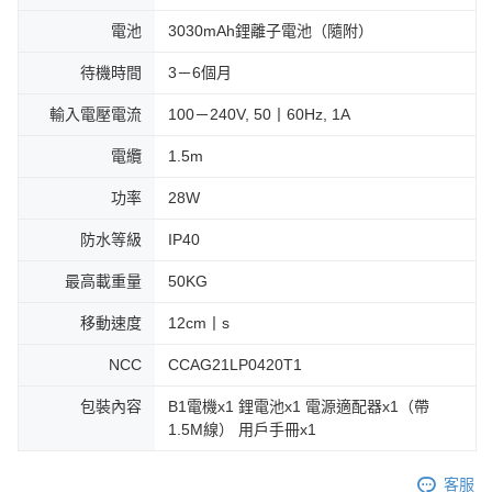
電池
3030mAh鋰離子電池（隨附）
待機時間
3－6個月
輸入電壓電流
100－240V, 50丨60Hz, 1A
電纜
1.5m
功率
28W
防水等級
IP40
最高載重量
50KG
移動速度
12cm丨s
NCC
CCAG21LP0420T1
包裝內容
B1電機x1 鋰電池x1 電源適配器x1（帶
1.5M線） 用戶手冊x1
客服