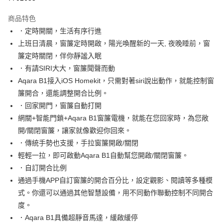
3 期 0 利率 每期
NT$1,533
21家銀行
商品特色
6 期 0 利率 每期
NT$766
21家銀行
合作金庫商業銀行
第一商業銀行
．定時開關，生活有序行進
華南商業銀行
彰化商業銀行
12 期 0 利率 每期
NT$383
21家銀行
合作金庫商業銀行
第一商業銀行
上班日清晨，窗簾定時開啟，陽光喚醒新的一天, 夜晚睡前，窗
上海商業儲蓄銀行
台北富邦商業銀行
華南商業銀行
彰化商業銀行
合作金庫商業銀行
第一商業銀行
LINE Pay
國泰世華商業銀行
兆豐國際商業銀行
簾定時關閉，伴你靜謐入眠
上海商業儲蓄銀行
台北富邦商業銀行
華南商業銀行
彰化商業銀行
臺灣中小企業銀行
台中商業銀行
．有請SIRI大大，窗簾聞聲而動
國泰世華商業銀行
兆豐國際商業銀行
Apple Pay
上海商業儲蓄銀行
台北富邦商業銀行
匯豐（台灣）商業銀行
華泰商業銀行
臺灣中小企業銀行
台中商業銀行
Aqara B1接入iOS Homekit，只需對著siri說出動作，就能控制窗
國泰世華商業銀行
兆豐國際商業銀行
聯邦商業銀行
遠東國際商業銀行
匯豐（台灣）商業銀行
華泰商業銀行
街口支付
簾開合，還能調整開合比例。
臺灣中小企業銀行
台中商業銀行
元大商業銀行
永豐商業銀行
聯邦商業銀行
遠東國際商業銀行
匯豐（台灣）商業銀行
華泰商業銀行
．回家開門，窗簾自動打開
玉山商業銀行
星展（台灣）商業銀行
悠遊付
元大商業銀行
永豐商業銀行
聯邦商業銀行
遠東國際商業銀行
網關+智能門鎖+Aqara B1窗簾電機，就能在您回家時，為您敞
台新國際商業銀行
中國信託商業銀行
玉山商業銀行
星展（台灣）商業銀行
元大商業銀行
永豐商業銀行
台灣樂天信用卡公司
ATM付款
開/關閉窗簾，讓家就像歡迎你回來。
台新國際商業銀行
中國信託商業銀行
玉山商業銀行
星展（台灣）商業銀行
．傳統手勢也支援，手拉窗簾開啟/關閉
台灣樂天信用卡公司
台新國際商業銀行
中國信託商業銀行
運送方式
輕輕一拉，即可啟動Aqara B1自動幫您開啟/關閉窗簾。
台灣樂天信用卡公司
．自訂開合比例
宅配
通過手機APP自訂窗簾的開合百分比，設定觀影、閱讀等多種模
每筆NT$60，滿NT$499(含以上)免運費
式。你還可以通過其他智慧設備，用不同動作聯動控制不同開合
度。
．Aqara B1具備超靜音馬達，緩啟緩停