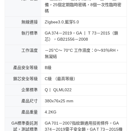
備，25個定期臨時密碼，8個一次性臨時密
碼
無線連接
ZIgbee3.0,藍芽5.0
執行標準
GA 374－2019，GA 丨 T 73－2015（鎖
芯），GB21556－2008
工作溫度
－25°C〜 70°C 工作濕度：0〜93％RH，
無凝結
產品安全等級
B級
鎖芯安全等級
C級 （最高等級）
企業標準
Q丨 QLML022
產品尺寸
380x76x25 mm
產品重量
4.2KG
GA標準委託測
GA 701－2007指紋鎖通用技術條件，GA
試，測試標準
374－2019電子安全鎖，GA T 73－2015機