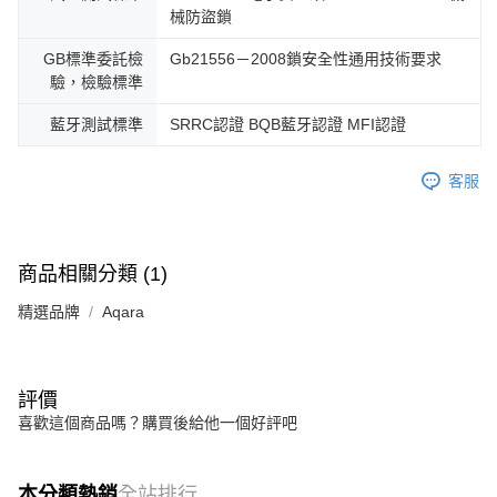
械防盜鎖
GB標準委託檢
Gb21556－2008鎖安全性通用技術要求
驗，檢驗標準
藍牙測試標準
SRRC認證 BQB藍牙認證 MFI認證
客服
商品相關分類 (1)
精選品牌
Aqara
評價
喜歡這個商品嗎？購買後給他一個好評吧
本分類熱銷
全站排行