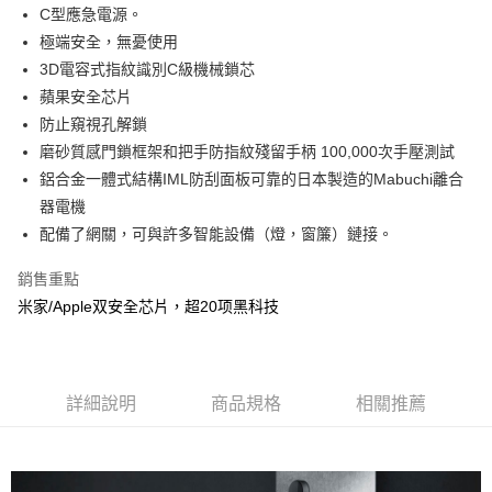
C型應急電源。
極端安全，無憂使用
3D電容式指紋識別C級機械鎖芯
蘋果安全芯片
防止窺視孔解鎖
磨砂質感門鎖框架和把手防指紋殘留手柄 100,000次手壓測試
鋁合金一體式結構IML防刮面板可靠的日本製造的Mabuchi離合
器電機
配備了網關，可與許多智能設備（燈，窗簾）鏈接。
銷售重點
米家/Apple双安全芯片，超20项黑科技
詳細說明
商品規格
相關推薦