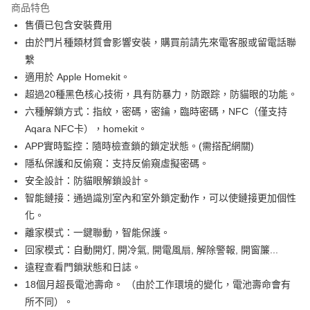
商品特色
6 期 0 利率 每期
NT$1,983
21家銀行
合作金庫商業銀行
第一商業銀行
售價已包含安裝費用
華南商業銀行
彰化商業銀行
12 期 0 利率 每期
NT$991
21家銀行
合作金庫商業銀行
第一商業銀行
由於門片種類材質會影響安裝，購買前請先來電客服或留電話聯
上海商業儲蓄銀行
台北富邦商業銀行
華南商業銀行
彰化商業銀行
合作金庫商業銀行
第一商業銀行
LINE Pay
國泰世華商業銀行
兆豐國際商業銀行
繫
上海商業儲蓄銀行
台北富邦商業銀行
華南商業銀行
彰化商業銀行
臺灣中小企業銀行
台中商業銀行
適用於 Apple Homekit。
國泰世華商業銀行
兆豐國際商業銀行
Apple Pay
上海商業儲蓄銀行
台北富邦商業銀行
匯豐（台灣）商業銀行
華泰商業銀行
臺灣中小企業銀行
台中商業銀行
超過20種黑色核心技術，具有防暴力，防跟踪，防貓眼的功能。
國泰世華商業銀行
兆豐國際商業銀行
聯邦商業銀行
遠東國際商業銀行
匯豐（台灣）商業銀行
華泰商業銀行
街口支付
六種解鎖方式：指紋，密碼，密鑰，臨時密碼，NFC（僅支持
臺灣中小企業銀行
台中商業銀行
元大商業銀行
永豐商業銀行
聯邦商業銀行
遠東國際商業銀行
匯豐（台灣）商業銀行
華泰商業銀行
Aqara NFC卡），homekit。
玉山商業銀行
星展（台灣）商業銀行
悠遊付
元大商業銀行
永豐商業銀行
聯邦商業銀行
遠東國際商業銀行
APP實時監控：隨時檢查鎖的鎖定狀態。(需搭配網關)
台新國際商業銀行
中國信託商業銀行
玉山商業銀行
星展（台灣）商業銀行
元大商業銀行
永豐商業銀行
台灣樂天信用卡公司
ATM付款
隱私保護和反偷窺：支持反偷窺虛擬密碼。
台新國際商業銀行
中國信託商業銀行
玉山商業銀行
星展（台灣）商業銀行
安全設計：防貓眼解鎖設計。
台灣樂天信用卡公司
台新國際商業銀行
中國信託商業銀行
運送方式
智能鏈接：通過識別室內和室外鎖定動作，可以使鏈接更加個性
台灣樂天信用卡公司
化。
宅配
離家模式：一鍵聯動，智能保護。
每筆NT$60，滿NT$499(含以上)免運費
回家模式：自動開灯, 開冷氣, 開電風扇, 解除警報, 開窗簾...
遠程查看門鎖狀態和日誌。
18個月超長電池壽命。 （由於工作環境的變化，電池壽命會有
所不同）。