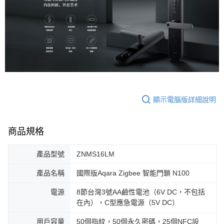
顯示電腦版詳細說明
商品規格
產品型號
ZNMS16LM
產品名稱
國際版Aqara Zigbee 智能門鎖 N100
電源
8節台灣3號AA鹼性電池（6V DC，不包括
在內），C型應急電源（5V DC）
用戶容量
50個指紋，50個永久密碼，25個NFC設