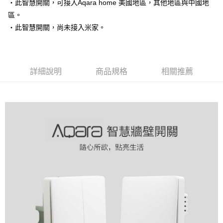
・此智慧開關，可接入Aqara home 美國地區，其他地區與中國地
每筆NT$60，滿NT$499(含以上)免運費
區。
・此智慧開關，尚未接入米家。
宅配
每筆NT$60，滿NT$499(含以上)免運費
詳細說明
商品規格
相關推薦