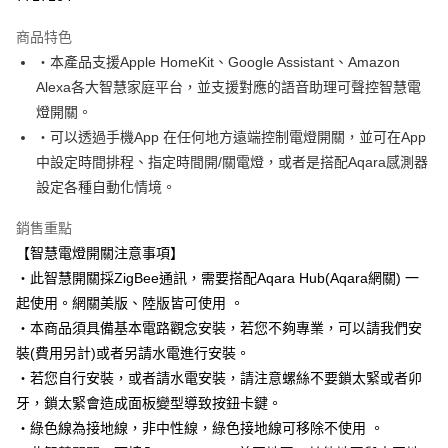
3 期 0 利率 每期
NT$596
21家銀行
商品特色
6 期 0 利率 每期
NT$298
21家銀行
合作金庫商業銀行
第一商業銀行
・本產品支援Apple HomeKit、Google Assistant、Amazon
華南商業銀行
彰化商業銀行
12 期 0 利率 每期
NT$149
21家銀行
合作金庫商業銀行
第一商業銀行
Alexa各大智慧家庭平台，並支援對應的語音助理可聲控智慧電
上海商業儲蓄銀行
台北富邦商業銀行
華南商業銀行
彰化商業銀行
合作金庫商業銀行
第一商業銀行
超商取貨付款
國泰世華商業銀行
兆豐國際商業銀行
燈開關。
上海商業儲蓄銀行
台北富邦商業銀行
華南商業銀行
彰化商業銀行
臺灣中小企業銀行
台中商業銀行
・可以透過手機App 在任何地方遠端控制電燈開關，並可在App
國泰世華商業銀行
兆豐國際商業銀行
LINE Pay
上海商業儲蓄銀行
台北富邦商業銀行
匯豐（台灣）商業銀行
華泰商業銀行
臺灣中小企業銀行
台中商業銀行
中設定時間排程、指定時間開/關電燈，或者是搭配Aqara感測器
國泰世華商業銀行
兆豐國際商業銀行
聯邦商業銀行
遠東國際商業銀行
匯豐（台灣）商業銀行
華泰商業銀行
Apple Pay
設定各種自動化情境。
臺灣中小企業銀行
台中商業銀行
元大商業銀行
永豐商業銀行
聯邦商業銀行
遠東國際商業銀行
匯豐（台灣）商業銀行
華泰商業銀行
玉山商業銀行
星展（台灣）商業銀行
街口支付
元大商業銀行
永豐商業銀行
銷售重點
聯邦商業銀行
遠東國際商業銀行
台新國際商業銀行
中國信託商業銀行
玉山商業銀行
星展（台灣）商業銀行
【智慧電燈開關注意事項】
元大商業銀行
永豐商業銀行
台灣樂天信用卡公司
悠遊付
台新國際商業銀行
中國信託商業銀行
玉山商業銀行
星展（台灣）商業銀行
・此智慧開關採ZigBee通訊，需要搭配Aqara Hub(Aqara網關) 一
台灣樂天信用卡公司
台新國際商業銀行
中國信託商業銀行
ATM付款
起使用。網關美版、陸版皆可使用 。
台灣樂天信用卡公司
・本商品須具備基本電路觀念安裝，若您不夠專業，可以請我們安
運送方式
裝(費用另計)或者另請水電進行安裝。
全家付款取貨
・若您自行安裝，或者請水電安裝，請注意螺絲不要鎖太緊或者卯
牙，鎖太緊會造成面板變型導致按鈕卡鍵。
每筆NT$60，滿NT$499(含以上)免運費
・綠色線為接地線，非中性線，綠色接地線可移除不使用 。
7-11付款取貨