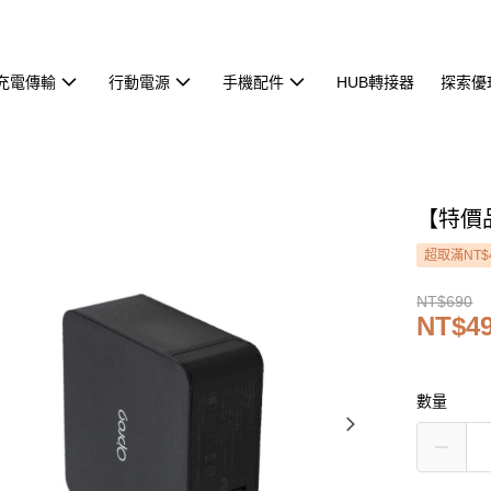
充電傳輸
行動電源
手機配件
HUB轉接器
探索優
【特價品
超取滿NT$
NT$690
NT$4
數量