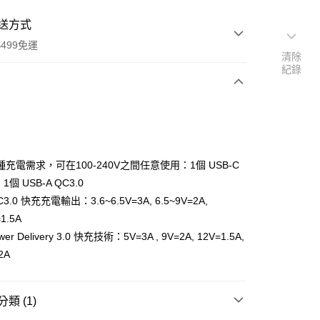
送方式
499免運
清除
紀錄
次付款
期付款
0 利率 每期
NT$166
21家銀行
充電需求，可在100-240V之間任意使用：1個 USB-C
0 利率 每期
NT$83
21家銀行
庫商業銀行
第一商業銀行
、1個 USB-A QC3.0
業銀行
彰化商業銀行
 0 利率 每期
NT$41
21家銀行
3.0 快充充電輸出：3.6~6.5V=3A, 6.5~9V=2A,
庫商業銀行
第一商業銀行
業儲蓄銀行
台北富邦商業銀行
業銀行
彰化商業銀行
1.5A
庫商業銀行
第一商業銀行
付款
華商業銀行
兆豐國際商業銀行
業儲蓄銀行
台北富邦商業銀行
r Delivery 3.0 快充技術：5V=3A , 9V=2A, 12V=1.5A,
業銀行
彰化商業銀行
小企業銀行
台中商業銀行
華商業銀行
兆豐國際商業銀行
業儲蓄銀行
台北富邦商業銀行
2A
台灣）商業銀行
華泰商業銀行
小企業銀行
台中商業銀行
華商業銀行
兆豐國際商業銀行
業銀行
遠東國際商業銀行
台灣）商業銀行
華泰商業銀行
小企業銀行
台中商業銀行
業銀行
永豐商業銀行
業銀行
遠東國際商業銀行
台灣）商業銀行
華泰商業銀行
類 (1)
業銀行
星展（台灣）商業銀行
業銀行
永豐商業銀行
業銀行
遠東國際商業銀行
際商業銀行
中國信託商業銀行