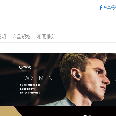
玉山商
元大商
OUTLET
台灣樂
悠遊付
台新國
分享
玉山商
台灣樂
台新國
ATM付款
台灣樂
運送方式
說明
商品規格
相關推薦
全家付款
每筆NT$6
7-11付款
每筆NT$6
宅配
每筆NT$6