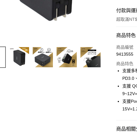
付款與運
超取滿NT$
付款方式
商品特色
信用卡一
商品編號
9413555
信用卡分
商品特色
3 期 
支援多種
6 期 
合作金
PD3.0
華南商
12 期
支援 QC
合作金
上海商
華南商
9~12V=
合作金
超商取貨
國泰世
上海商
支援Powe
華南商
臺灣中
國泰世
LINE Pay
上海商
15V=1.
匯豐（
臺灣中
國泰世
聯邦商
匯豐（
Apple Pay
臺灣中
元大商
聯邦商
匯豐（
商品相關分
玉山商
街口支付
元大商
聯邦商
台新國