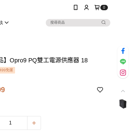
0
玖
】Opro9 PQ雙工電源供應器 18
499免運
99