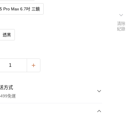
15 Pro Max 6.7吋 三鏡
清除
紀錄
透黑
送方式
499免運
次付款