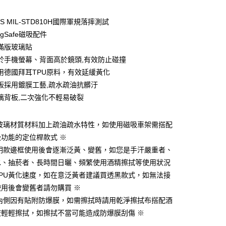
期付款
0 利率 每期
NT$396
21家銀行
S MIL-STD810H國際軍規落摔測試
0 利率 每期
NT$198
21家銀行
庫商業銀行
第一商業銀行
gSafe磁吸配件
業銀行
彰化商業銀行
 0 利率 每期
NT$99
21家銀行
滿版玻璃貼
庫商業銀行
第一商業銀行
業儲蓄銀行
台北富邦商業銀行
業銀行
彰化商業銀行
於手機螢幕、背面高於鏡頭,有效防止碰撞
庫商業銀行
第一商業銀行
付款
華商業銀行
兆豐國際商業銀行
業儲蓄銀行
台北富邦商業銀行
用德國拜耳TPU原料，有效延緩黃化
業銀行
彰化商業銀行
小企業銀行
台中商業銀行
華商業銀行
兆豐國際商業銀行
業儲蓄銀行
台北富邦商業銀行
板採用鍍膜工藝,疏水疏油抗髒汙
台灣）商業銀行
華泰商業銀行
小企業銀行
台中商業銀行
華商業銀行
兆豐國際商業銀行
業銀行
遠東國際商業銀行
璃背板,二次強化不輕易破裂
台灣）商業銀行
華泰商業銀行
小企業銀行
台中商業銀行
業銀行
永豐商業銀行
業銀行
遠東國際商業銀行
台灣）商業銀行
華泰商業銀行
業銀行
星展（台灣）商業銀行
業銀行
永豐商業銀行
因玻璃材質材料加上疏油疏水特性，如使用磁吸車架需搭配
業銀行
遠東國際商業銀行
際商業銀行
中國信託商業銀行
業銀行
星展（台灣）商業銀行
業銀行
永豐商業銀行
功能的定位桿款式 ※
天信用卡公司
際商業銀行
中國信託商業銀行
業銀行
星展（台灣）商業銀行
透明款邊框使用後會逐漸泛黃、變舊，如您是手汗嚴重者、
天信用卡公司
際商業銀行
中國信託商業銀行
y
水、抽菸者、長時間日曬、頻繁使用酒精擦拭等使用狀況
天信用卡公司
TPU黃化速度，如在意泛黃者建議買透黑款式，如無法接
用後會變舊者請勿購買 ※
殼內側因有貼附防爆膜，如需擦拭時請用乾淨擦拭布搭配酒
液輕輕擦拭，如擦拭不當可能造成防爆膜刮傷 ※