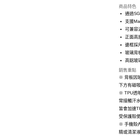
信用卡分
商品特色
3 期 
通過SG
6 期 
合作金
支援Ma
華南商
12 期
可兼容
合作金
上海商
華南商
正面高
合作金
超商取貨
國泰世
上海商
邊框採
華南商
臺灣中
國泰世
LINE Pay
上海商
玻璃背
匯豐（
臺灣中
國泰世
聯邦商
高鋁玻
匯豐（
Apple Pay
臺灣中
元大商
聯邦商
銷售重點
匯豐（
玉山商
街口支付
元大商
※ 背板
聯邦商
台新國
玉山商
元大商
下方有磁吸
台灣樂
悠遊付
台新國
玉山商
※ TPU
台灣樂
台新國
Google Pa
常接觸汗
台灣樂
皆會加速
ATM付款
受保護殼使
※ 手機
運送方式
精或清潔