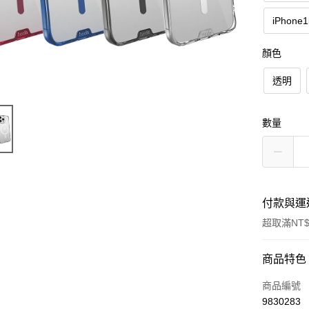
iPhone
顏色
透明
數量
付款與運
超取滿NT$
付款方式
商品特色
信用卡一
商品編號
9830283